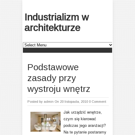
Industrializm w
architekturze
Podstawowe
zasady przy
wystroju wnętrz
Posted by
admin
On 20 listopada, 2010
0 Comment
Jak urządzić wnętrze,
czym się kierować
podczas jego aranżacji?
Na te pytanie postaramy