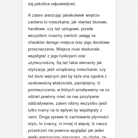
się pokrótce odpowiedzieć.
A zatem aranżując jakiekolwiek wnętrze
zarówno to mieszkalne, jak również biurowe,
handlowe, czy też usługowe, przede
wszystkim musimy zwrócić uwagę na
charakter danego miejsca oraz jego docelowe
przeznaczenie. Miejsce musi doskonale
współgrać z jego funkcjami oraz
użytecznością. Są też takie elementy jak
stylizacja, jeśli urządzamy mieszkanie, czy
też biuro ważnym jest by była ona zgodna z
osobowością właściciela, pamiętajmy, iż
pomieszczenia, w których przebywamy na co
odzień powinny mieć na nas pozytywne
oddziaływanie, zatem róbmy wszystko (jeśli
tylko mamy na to wpływ) by współgrały z
nami. Druga sprawa to zachowanie płynności
stylu, to znaczy, ni mniej ni więcej, iż nasza
przestrzeń nie powinna wyglądać jak jeden
wielki aranżacyjny miszmasz, no chyba, że